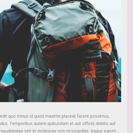
mpedit quo minus id quod maxime placeat facere possimus,
dus. Temporibus autem quibusdam et aut officiis debitis aut
 repudiandae sint et molestiae non recusandae. Itaque earum