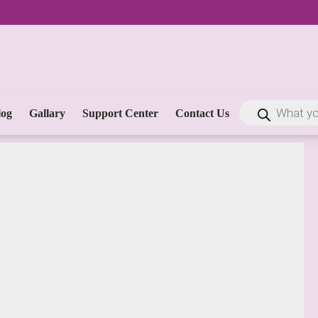
log
Gallary
Support Center
Contact Us