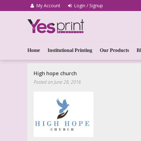
My Account
Login / Signup
We Print Miracle
Yes Print
Home
Institutional Printing
Our Products
B
High hope church
Posted on
June 28, 2016