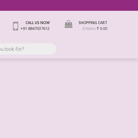
CALL US NOW
SHOPPING CART
+91 8847037612
0 Items
₹ 0.00