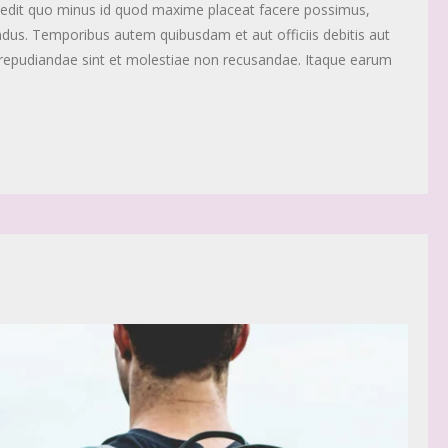
mpedit quo minus id quod maxime placeat facere possimus,
dus. Temporibus autem quibusdam et aut officiis debitis aut
 repudiandae sint et molestiae non recusandae. Itaque earum